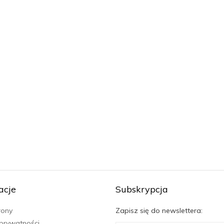
acje
Subskrypcja
rony
Zapisz się do newslettera:
 prywatności