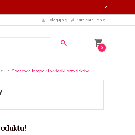
x
Zaloguj się
Zarejestruj mnie
0
cji
Soczewki lampek i wkładki przycisków
w
roduktu!