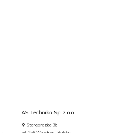
AS Technika Sp. z o.o.
Stargardzka 3b
54-156
Wrocław
,
Polska