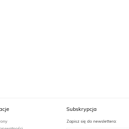
acje
Subskrypcja
rony
Zapisz się do newslettera:
 prywatności