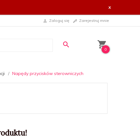
x
Zaloguj się
Zarejestruj mnie
0
cji
Napędy przycisków sterowniczych
roduktu!