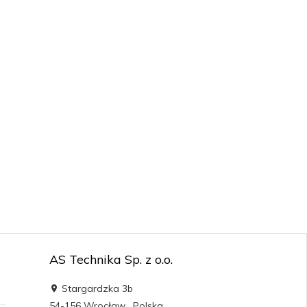
AS Technika Sp. z o.o.
Stargardzka 3b
54-156
Wrocław
,
Polska