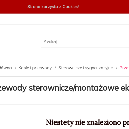
Strona korzysta z Cookies!
główna
Kable i przewody
Sterownicze i sygnalizacyjne
Prze
zewody sterownicze/montażowe e
Niestety nie znaleziono p