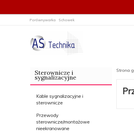
Porównywarka
Schowek
Strona 
Sterownicze i
sygnalizacyjne
Pr
Kable sygnalizacyjne i
sterownicze
Przewody
sterownicze/montażowe
nieekranowane