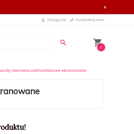
x
Zaloguj się
Zarejestruj mnie
0
wody sterownicze/montażowe ekranowane
kranowane
roduktu!