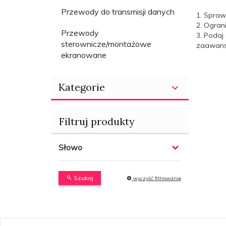
Przewody do transmisji danych
1. Spraw
2. Ogran
Przewody
3. Podaj
sterownicze/montażowe
zaawanso
ekranowane
Kategorie
Filtruj produkty
Słowo
Szukaj
wyczyść filtrowanie