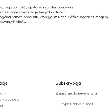
dź poprawność zapytania i spróbuj ponownie.
icz szukane słowa do jednego lub dwóch.
 ogólną nazwę produktu, którego szukasz. Później będziesz mógł og
wanych filtrów.
acje
Subskrypcja
rony
Zapisz się do newslettera:
 prywatności
in