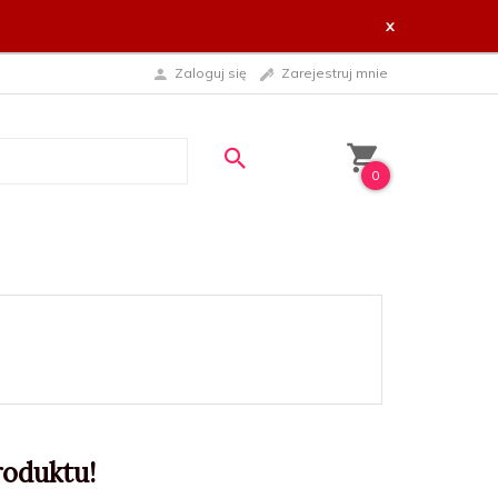
x
Zaloguj się
Zarejestruj mnie
0
roduktu!