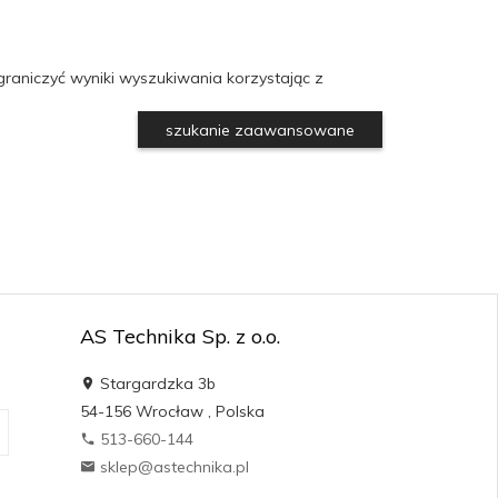
raniczyć wyniki wyszukiwania korzystając z
szukanie zaawansowane
AS Technika Sp. z o.o.
Stargardzka 3b
54-156
Wrocław
,
Polska
513-660-144
sklep@astechnika.pl