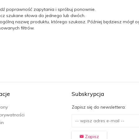
dź poprawność zapytania i spróbuj ponownie.
icz szukane słowa do jednego lub dwóch.
 ogólną nazwę produktu, którego szukasz. Później będziesz mógł og
wanych filtrów.
acje
Subskrypcja
rony
Zapisz się do newslettera:
 prywatności
in
Zapisz