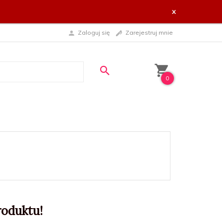
x
Zaloguj się
Zarejestruj mnie
0
roduktu!