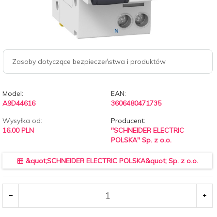
Zasoby dotyczące bezpieczeństwa i produktów
Model:
EAN:
A9D44616
3606480471735
Wysyłka od:
Producent:
16.00 PLN
"SCHNEIDER ELECTRIC
POLSKA" Sp. z o.o.
&quot;SCHNEIDER ELECTRIC POLSKA&quot; Sp. z o.o.