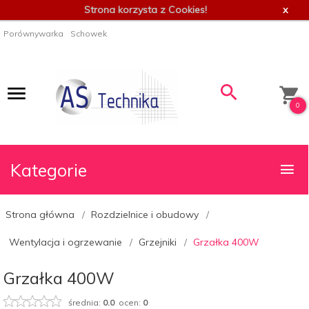
Strona korzysta z Cookies!
x
Porównywarka
Schowek
0
Kategorie
Strona główna
Rozdzielnice i obudowy
Wentylacja i ogrzewanie
Grzejniki
Grzałka 400W
Grzałka 400W
średnia:
0.0
ocen:
0